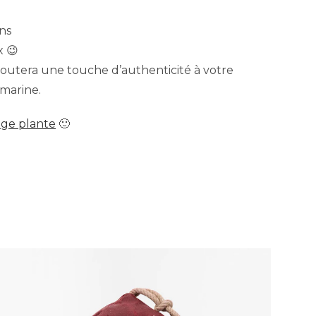
ins
x 😉
joutera une touche d’authenticité à votre
 marine.
age plante
🙂