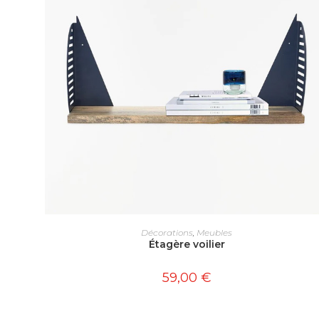
AJOUTER AU PANIER
Décorations
,
Meubles
Étagère voilier
59,00
€