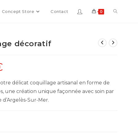
Toggle
Concept Store
Contact
0
website
age décoratif
search
€
tre délicat coquillage artisanal en forme de
s, une création unique façonnée avec soin par
e d’Argelès-Sur-Mer.