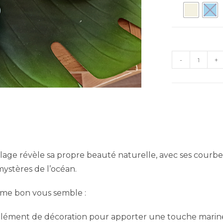
quantité
-
+
de
Coquillage
décoratif
age révèle sa propre beauté naturelle, avec ses courbes
ystères de l’océan.
mme bon vous semble :
élément de décoration pour apporter une touche marine 