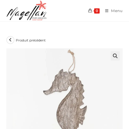
Skip
to
Menu
0
content
Produit précédent
🔍