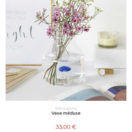
AJOUTER AU PANIER
Décorations
Vase méduse
33,00
€