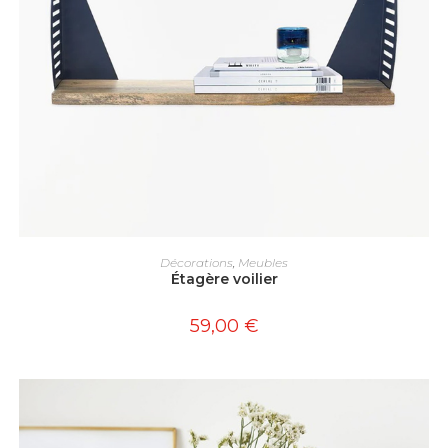
AJOUTER AU PANIER
Décorations
,
Meubles
Étagère voilier
59,00
€