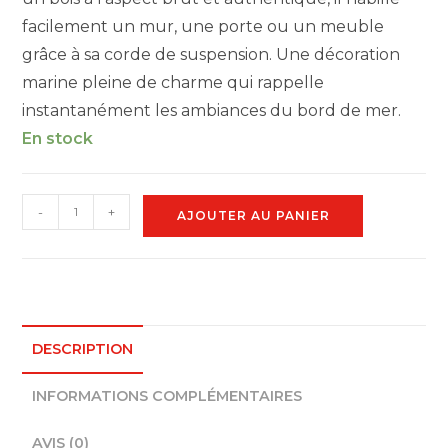
facilement un mur, une porte ou un meuble
grâce à sa corde de suspension. Une décoration
marine pleine de charme qui rappelle
instantanément les ambiances du bord de mer.
En stock
quantité
-
+
AJOUTER AU PANIER
de
Hippocampe
bois
DESCRIPTION
INFORMATIONS COMPLÉMENTAIRES
AVIS (0)