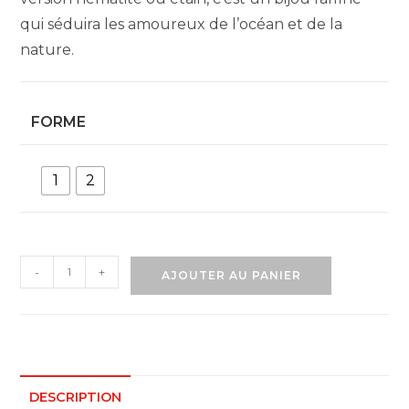
qui séduira les amoureux de l’océan et de la
nature.
FORME
1
2
quantité
-
+
AJOUTER AU PANIER
de
Collier
tortue
DESCRIPTION