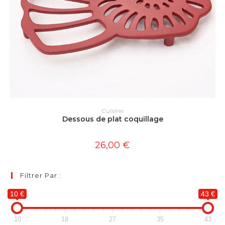
Ce
produit
CHOIX DES OPTIONS
Cuisine
a
Dessous de plat coquillage
plusieurs
variations.
Les
options
26,00
€
peuvent
être
choisies
sur
Filtrer Par :
la
page
du
10 €
43 €
produit
10
18
27
35
43