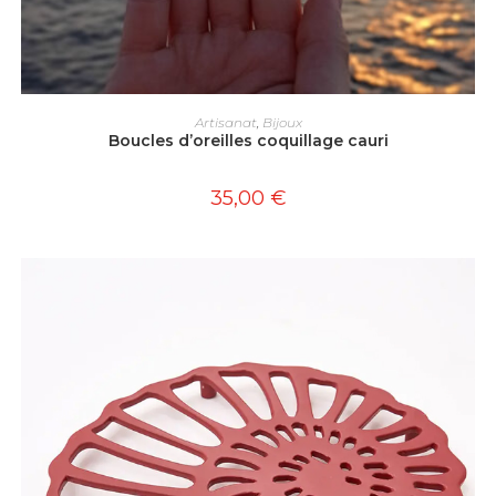
AJOUTER AU PANIER
Artisanat
,
Bijoux
Boucles d’oreilles coquillage cauri
35,00
€