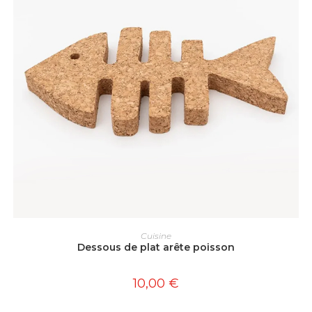
AJOUTER AU PANIER
Cuisine
Dessous de plat arête poisson
10,00
€