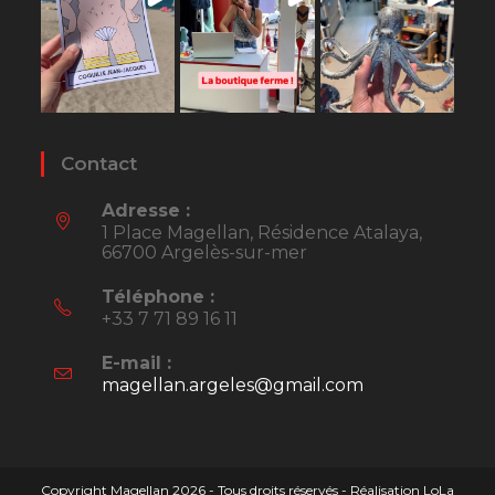
Contact
Adresse :
1 Place Magellan, Résidence Atalaya,
66700 Argelès-sur-mer
Téléphone :
+33 7 71 89 16 11
E-mail :
magellan.argeles@gmail.com
S’ouvre
dans
votre
application
Copyright Magellan 2026 - Tous droits réservés - Réalisation
LoLa