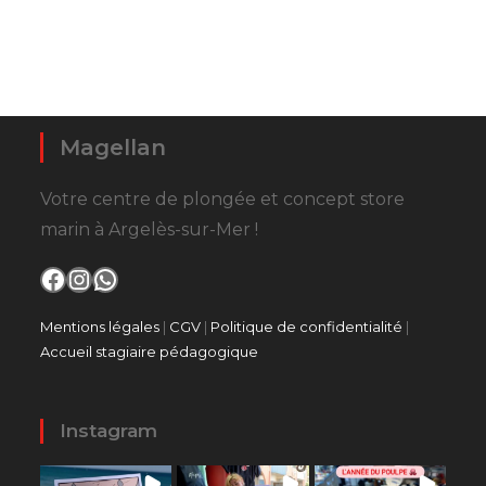
Magellan
Votre centre de plongée et concept store
marin à Argelès-sur-Mer !
Facebook
Instagram
WhatsApp
Mentions légales
|
CGV
|
Politique de confidentialité
|
Accueil stagiaire pédagogique
Instagram