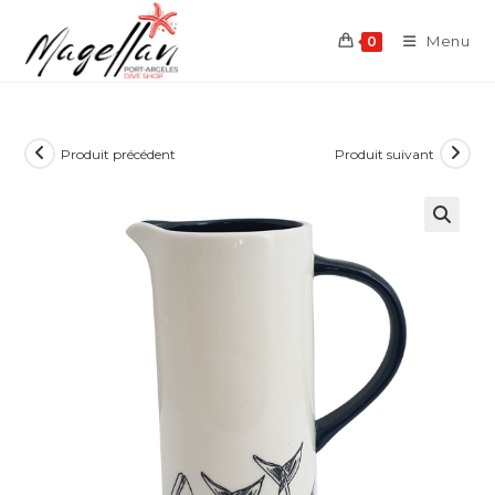
Skip
to
Menu
0
content
Produit précédent
Produit suivant
🔍