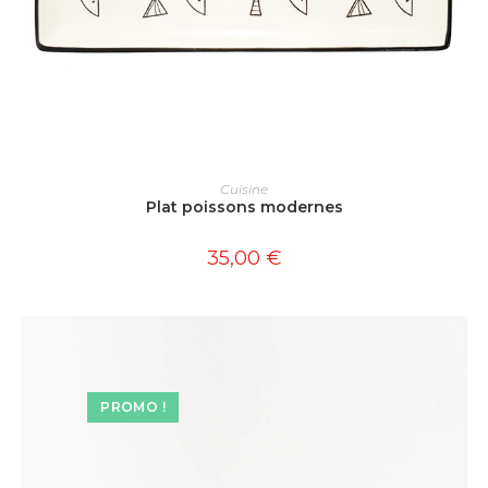
AJOUTER AU PANIER
Cuisine
Plat poissons modernes
35,00
€
PROMO !