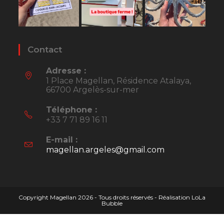
Contact
Adresse :
1 Place Magellan, Résidence Atalaya,
66700 Argelès-sur-mer
Téléphone :
+33 7 71 89 16 11
E-mail :
magellan.argeles@gmail.com
S’ouvre
dans
votre
application
Copyright Magellan 2026 - Tous droits réservés - Réalisation
LoLa
Bubble