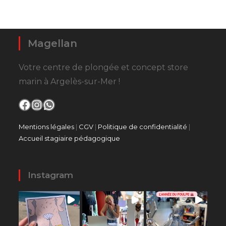
produit
Magellan
Votre centre de plongée et concept store
marin à Argelès-sur-Mer !
Facebook
Instagram
WhatsApp
Mentions légales
|
CGV
|
Politique de confidentialité
|
Accueil stagiaire pédagogique
Instagram