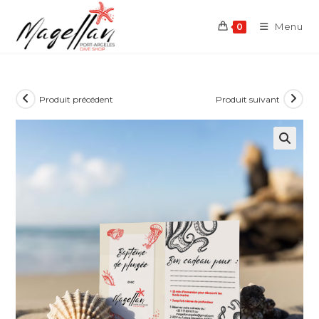
Skip
to
Menu
0
content
Produit précédent
Produit suivant
🔍