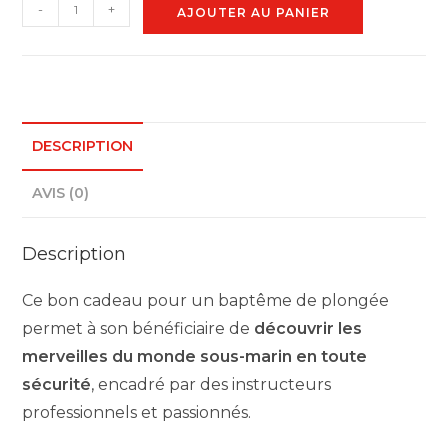
quantité
-
+
AJOUTER AU PANIER
de
Bon
cadeau
baptême
de
DESCRIPTION
plongée
AVIS (0)
Description
Ce bon cadeau pour un baptême de plongée
permet à son bénéficiaire de
découvrir les
merveilles du monde sous-marin en toute
sécurité
, encadré par des instructeurs
professionnels et passionnés.