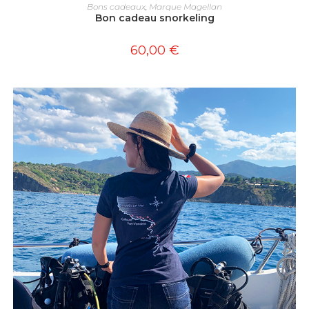
AJOUTER AU PANIER
Bons cadeaux
,
Marque Magellan
Bon cadeau snorkeling
60,00
€