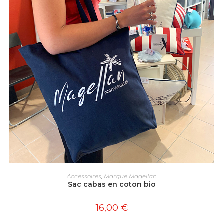
AJOUTER AU PANIER
Accessoires
,
Marque Magellan
Sac cabas en coton bio
16,00
€