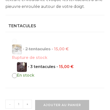
pieuvre enroulée autour de votre doigt.
TENTACULES
-
2 tentacules
-
15,00
€
Rupture de stock
-
3 tentacules
-
15,00
€
En stock
quantité
-
+
AJOUTER AU PANIER
de