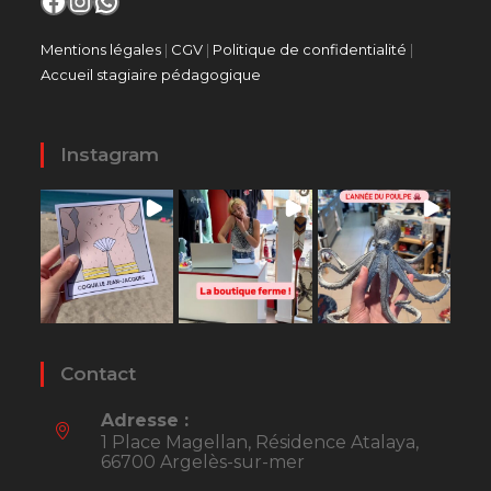
Facebook
Instagram
WhatsApp
Mentions légales
|
CGV
|
Politique de confidentialité
|
Accueil stagiaire pédagogique
Instagram
Contact
Adresse :
1 Place Magellan, Résidence Atalaya,
66700 Argelès-sur-mer