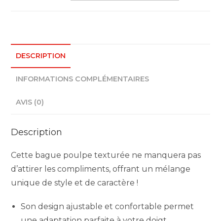
Bague
poulpe
DESCRIPTION
INFORMATIONS COMPLÉMENTAIRES
AVIS (0)
Description
Cette bague poulpe texturée ne manquera pas
d’attirer les compliments, offrant un mélange
unique de style et de caractère !
Son design ajustable et confortable permet
une adaptation parfaite à votre doigt