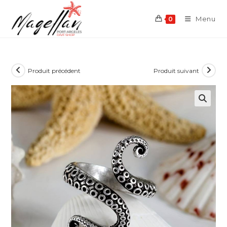
Skip
to
Menu
0
content
Produit précédent
Produit suivant
🔍