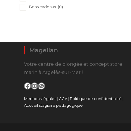
Bons cadeaux
(0)
Magellan
Votre centre de plongée et concept store
marin à Argelès-sur-Mer !
Facebook
Instagram
WhatsApp
Mentions légales
|
CGV
|
Politique de confidentialité
|
Accueil stagiaire pédagogique