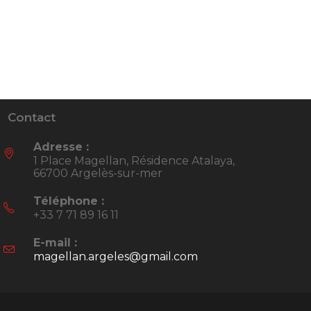
Contact
Adresse :
1 Place Magellan, Résidence Atalaya,
66700 Argelès-sur-mer
Téléphone :
+33 7 71 89 16 11
E-mail :
magellan.argeles@gmail.com
S’ouvre
dans
votre
application